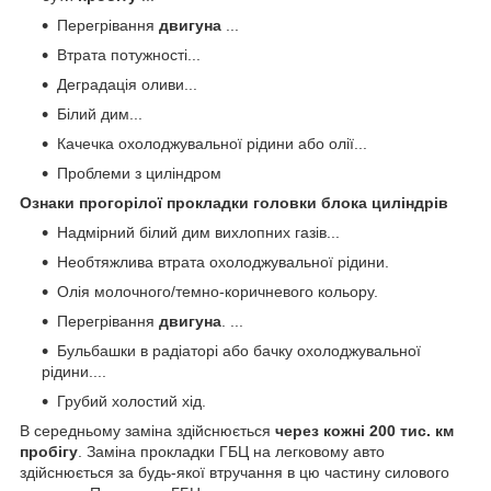
Перегрівання
двигуна
...
Втрата потужності...
Деградація оливи...
Білий дим...
Качечка охолоджувальної рідини або олії...
Проблеми з циліндром
Ознаки прогорілої
прокладки
головки блока циліндрів
Надмірний білий дим вихлопних газів...
Необтяжлива втрата охолоджувальної рідини.
Олія молочного/темно-коричневого кольору.
Перегрівання
двигуна
. ...
Бульбашки в радіаторі або бачку охолоджувальної
рідини....
Грубий холостий хід.
В середньому заміна здійснюється
через кожні 200 тис.
км
пробігу
. Заміна прокладки ГБЦ на легковому авто
здійснюється за будь-якої втручання в цю частину силового