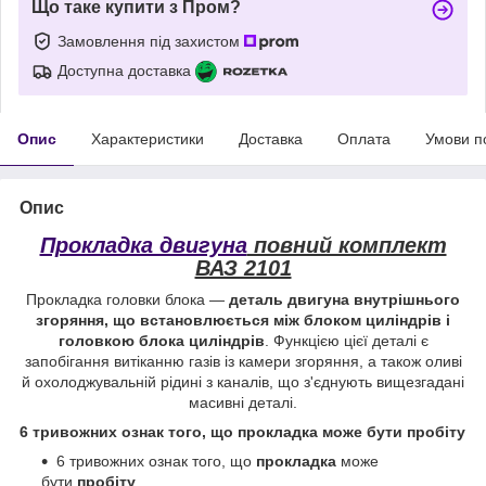
Що таке купити з Пром?
Замовлення під захистом
Доступна доставка
Опис
Характеристики
Доставка
Оплата
Умови п
Опис
Прокладка двигуна
повний комплект
ВАЗ 2101
Прокладка головки блока —
деталь двигуна внутрішнього
згоряння, що встановлюється між блоком циліндрів і
головкою блока циліндрів
. Функцією цієї деталі є
запобігання витіканню газів із камери згоряння, а також оливі
й охолоджувальній рідині з каналів, що з'єднують вищезгадані
масивні деталі.
6 тривожних ознак того, що
прокладка
може бути
пробіту
6 тривожних ознак того, що
прокладка
може
бути
пробіту
...