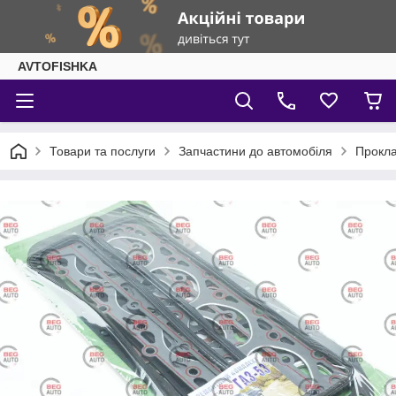
AVTOFISHKA
Товари та послуги
Запчастини до автомобіля
Прокла