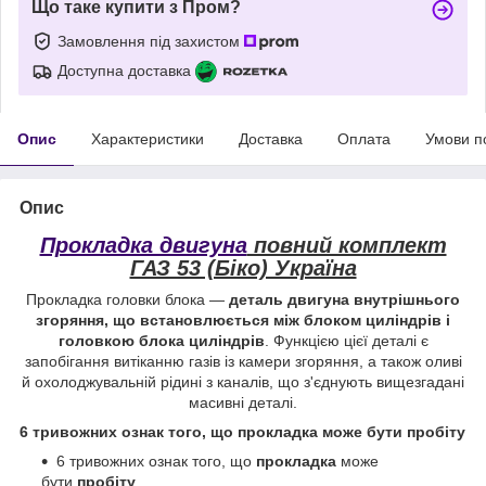
Що таке купити з Пром?
Замовлення під захистом
Доступна доставка
Опис
Характеристики
Доставка
Оплата
Умови п
Опис
Прокладка двигуна
повний комплект
ГАЗ 53 (Біко) Україна
Прокладка головки блока —
деталь двигуна внутрішнього
згоряння, що встановлюється між блоком циліндрів і
головкою блока циліндрів
. Функцією цієї деталі є
запобігання витіканню газів із камери згоряння, а також оливі
й охолоджувальній рідині з каналів, що з'єднують вищезгадані
масивні деталі.
6 тривожних ознак того, що
прокладка
може бути
пробіту
6 тривожних ознак того, що
прокладка
може
бути
пробіту
...