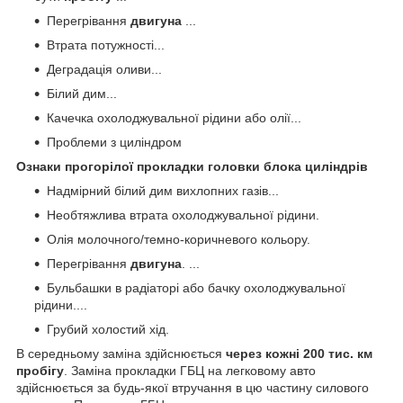
Перегрівання
двигуна
...
Втрата потужності...
Деградація оливи...
Білий дим...
Качечка охолоджувальної рідини або олії...
Проблеми з циліндром
Ознаки прогорілої
прокладки
головки блока циліндрів
Надмірний білий дим вихлопних газів...
Необтяжлива втрата охолоджувальної рідини.
Олія молочного/темно-коричневого кольору.
Перегрівання
двигуна
. ...
Бульбашки в радіаторі або бачку охолоджувальної
рідини....
Грубий холостий хід.
В середньому заміна здійснюється
через кожні 200 тис.
км
пробігу
. Заміна прокладки ГБЦ на легковому авто
здійснюється за будь-якої втручання в цю частину силового