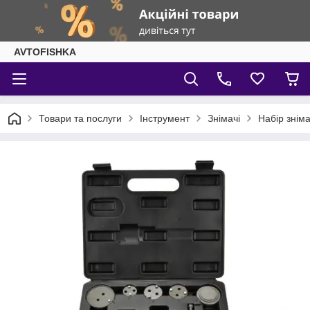
AVTOFISHKA
Товари та послуги
Інструмент
Знімачі
Набір зніма