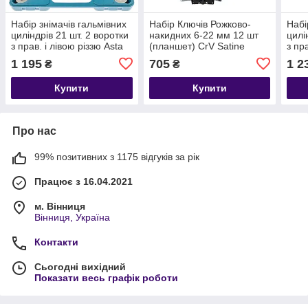
Набір знімачів гальмівних
Набір Ключів Рожково-
Набі
циліндрів 21 шт. 2 воротки
накидних 6-22 мм 12 шт
цилі
з прав. і лівою різзю Asta
(планшет) CrV Satine
з пр
1 195
705
1 2
₴
₴
Купити
Купити
Про нас
99% позитивних з 1175 відгуків за рік
Працює з 16.04.2021
м. Вінниця
Вінниця, Україна
Контакти
Сьогодні вихідний
Показати весь графік роботи