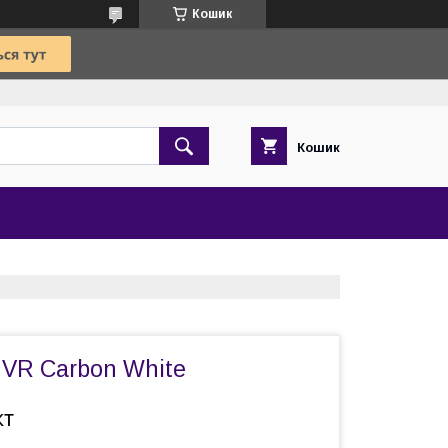
Кошик
Кошик
 VR Carbon White
кт