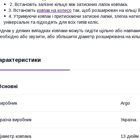
2. Встановіть залізне кільце між затискних лапок ковпака.
3. Встановіть
ковпак на колесо
так, щоб розширювач на кільці 
4. Утримуючи ковпак і притискаючи затискні лапки, злегка натис
універсальні та підходять для всіх типів коліс.
днак у деяких випадках ковпаки можуть сидіти щільно або навпаки
еобхідно або звузити, або збільшити діаметр розширювача на кіль
арактеристики
Основні
иробник
Argo
раїна виробник
Україна
іаметр ковпака
13 дюйм