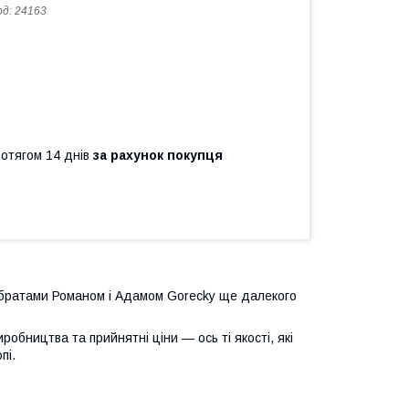
од:
24163
ротягом 14 днів
за рахунок покупця
братами Романом і Адамом Gorecky ще далекого
робництва та прийнятні ціни — ось ті якості, які
пі.