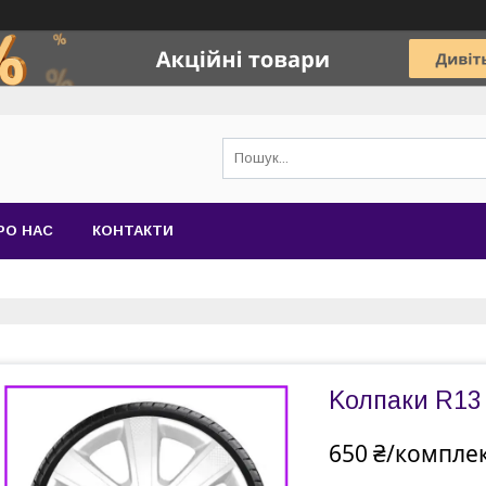
РО НАС
КОНТАКТИ
Kолпаки R13
650 ₴/компле