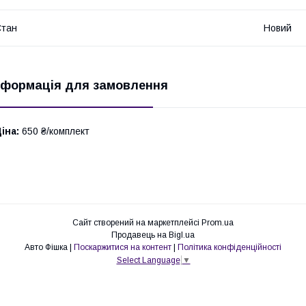
Стан
Новий
нформація для замовлення
іна:
650 ₴/комплект
Сайт створений на маркетплейсі
Prom.ua
Продавець на Bigl.ua
Авто Фішка |
Поскаржитися на контент
|
Політика конфіденційності
Select Language
▼