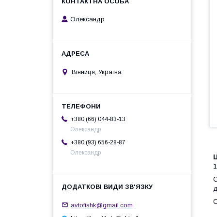
Олександр
Вінниця, Україна
+380 (66) 044-83-13
Олександр
+380 (93) 656-28-87
Олександр
1
С
д
С
avtofishk@gmail.com