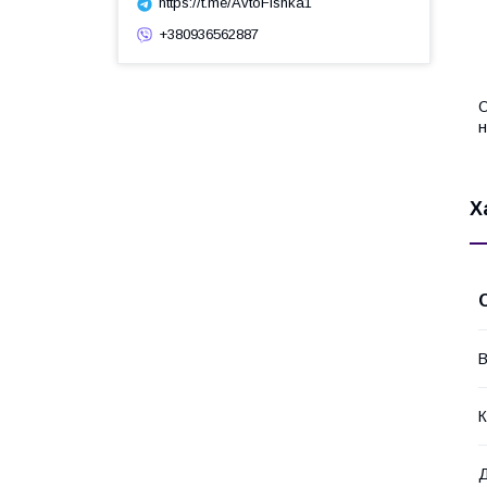
https://t.me/AvtoFishka1
+380936562887
О
н
Х
В
К
Д