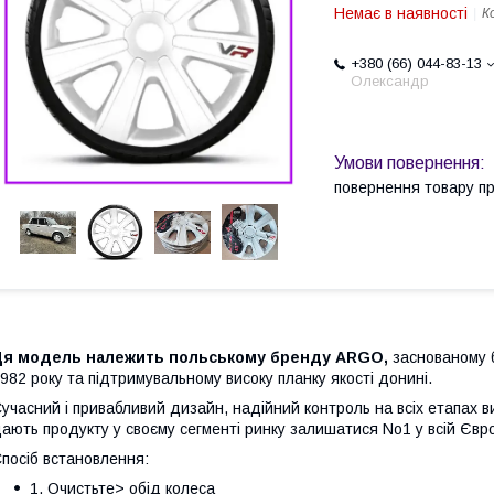
Немає в наявності
К
+380 (66) 044-83-13
Олександр
повернення товару п
Ця модель належить польському бренду ARGO,
заснованому 
982 року та підтримувальному високу планку якості донині.
учасний і привабливий дизайн, надійний контроль на всіх етапах ви
ають продукту у своєму сегменті ринку залишатися No1 у всій Євро
посіб встановлення:
1. Очистьте> обід колеса