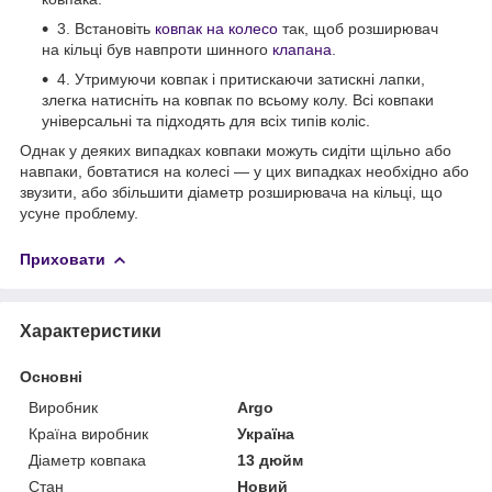
3. Встановіть
ковпак на колесо
так, щоб розширювач
на кільці був навпроти шинного
клапана
.
4. Утримуючи ковпак і притискаючи затискні лапки,
злегка натисніть на ковпак по всьому колу. Всі ковпаки
універсальні та підходять для всіх типів коліс.
Однак у деяких випадках ковпаки можуть сидіти щільно або
навпаки, бовтатися на колесі — у цих випадках необхідно або
звузити, або збільшити діаметр розширювача на кільці, що
усуне проблему.
Приховати
Характеристики
Основні
Виробник
Argo
Країна виробник
Україна
Діаметр ковпака
13 дюйм
Стан
Новий