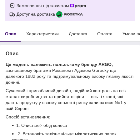
Замовлення під захистом
Доступна доставка
Опис
Характеристики
Доставка
Оплата
Умови п
Опис
Ця модель належить польському бренду ARGO,
заснованому братами Романом і Адамом Gorecky ще
далекого 1982 року та підтримувальному високу планку якості
донині.
Сучасний і привабливий дизайн, надійний контроль на всіх
етапах виробництва та прийнятні ціни — ось ті якості, які
дають продукту у своєму сегменті ринку залишатися No1 у
всій Європі.
Спосіб встановлення:
1. Очистьте> обід колеса
2. Встановіть залізне кільце між затискних лапок
ковпака.