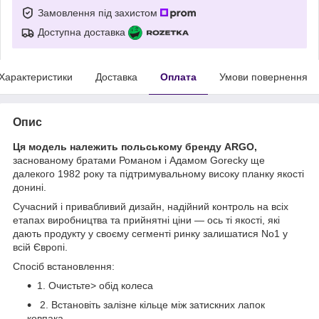
Замовлення під захистом
Доступна доставка
Характеристики
Доставка
Оплата
Умови повернення
Опис
Ця модель належить польському бренду ARGO,
заснованому братами Романом і Адамом Gorecky ще
далекого 1982 року та підтримувальному високу планку якості
донині.
Сучасний і привабливий дизайн, надійний контроль на всіх
етапах виробництва та прийнятні ціни — ось ті якості, які
дають продукту у своєму сегменті ринку залишатися No1 у
всій Європі.
Спосіб встановлення:
1. Очистьте> обід колеса
2. Встановіть залізне кільце між затискних лапок
ковпака.