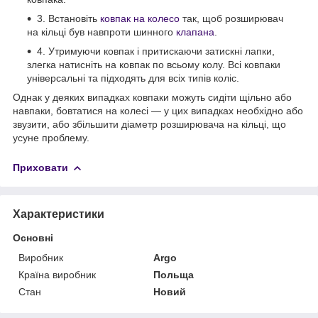
3. Встановіть
ковпак на колесо
так, щоб розширювач
на кільці був навпроти шинного
клапана
.
4. Утримуючи ковпак і притискаючи затискні лапки,
злегка натисніть на ковпак по всьому колу. Всі ковпаки
універсальні та підходять для всіх типів коліс.
Однак у деяких випадках ковпаки можуть сидіти щільно або
навпаки, бовтатися на колесі — у цих випадках необхідно або
звузити, або збільшити діаметр розширювача на кільці, що
усуне проблему.
Приховати
Характеристики
Основні
Виробник
Argo
Країна виробник
Польща
Стан
Новий