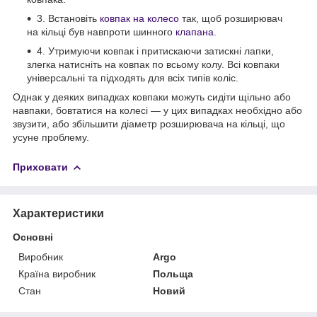
3. Встановіть
ковпак на колесо
так, щоб розширювач
на кільці був навпроти шинного
клапана
.
4. Утримуючи ковпак і притискаючи затискні лапки,
злегка натисніть на ковпак по всьому колу. Всі ковпаки
універсальні та підходять для всіх типів коліс.
Однак у деяких випадках ковпаки можуть сидіти щільно або
навпаки, бовтатися на колесі — у цих випадках необхідно або
звузити, або збільшити діаметр розширювача на кільці, що
усуне проблему.
Приховати
Характеристики
Основні
Виробник
Argo
Країна виробник
Польща
Стан
Новий