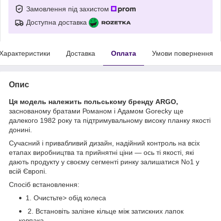
Замовлення під захистом
Доступна доставка
Характеристики
Доставка
Оплата
Умови повернення
Опис
Ця модель належить польському бренду ARGO,
заснованому братами Романом і Адамом Gorecky ще
далекого 1982 року та підтримувальному високу планку якості
донині.
Сучасний і привабливий дизайн, надійний контроль на всіх
етапах виробництва та прийнятні ціни — ось ті якості, які
дають продукту у своєму сегменті ринку залишатися No1 у
всій Європі.
Спосіб встановлення:
1. Очистьте> обід колеса
2. Встановіть залізне кільце між затискних лапок
ковпака.