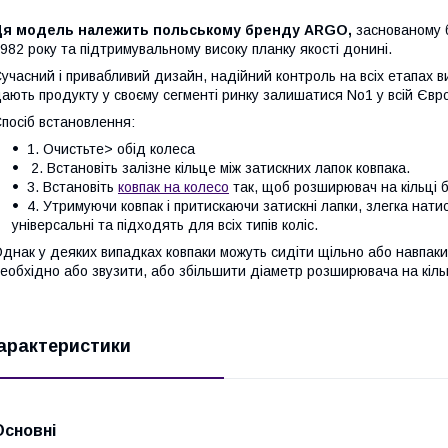
Ця модель належить польському бренду ARGO,
заснованому 
982 року та підтримувальному високу планку якості донині.
учасний і привабливий дизайн, надійний контроль на всіх етапах ви
ають продукту у своєму сегменті ринку залишатися No1 у всій Євро
посіб встановлення:
1. Очистьте> обід колеса
2. Встановіть залізне кільце між затискних лапок ковпака.
3. Встановіть
ковпак на колесо
так, щоб розширювач на кільці 
4. Утримуючи ковпак і притискаючи затискні лапки, злегка натис
універсальні та підходять для всіх типів коліс.
днак у деяких випадках ковпаки можуть сидіти щільно або навпаки
еобхідно або звузити, або збільшити діаметр розширювача на кіль
арактеристики
Основні