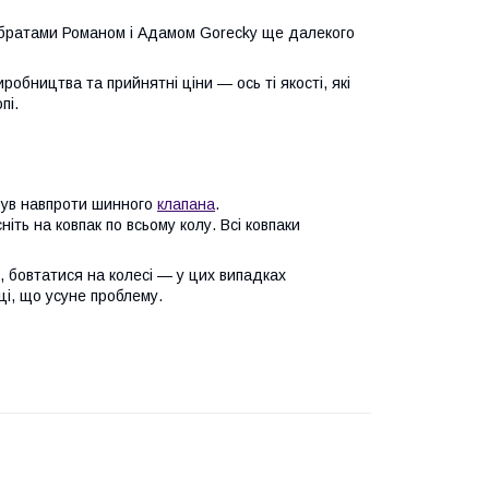
братами Романом і Адамом Gorecky ще далекого
робництва та прийнятні ціни — ось ті якості, які
пі.
був навпроти шинного
клапана
.
ніть на ковпак по всьому колу. Всі ковпаки
, бовтатися на колесі — у цих випадках
ці, що усуне проблему.