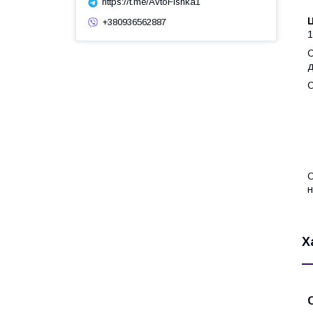
https://t.me/AvtoFishka1
+380936562887
1
С
д
С
О
н
Х