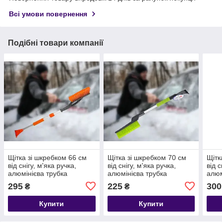
Всі умови повернення
Подібні товари компанії
Щітка зі шкребком 66 см
Щітка зі шкребком 70 см
Щітк
від снігу, м'яка ручка,
від снігу, м'яка ручка,
від с
алюмінієва трубка
алюмінієва трубка
алюм
295
225
300
₴
₴
Купити
Купити