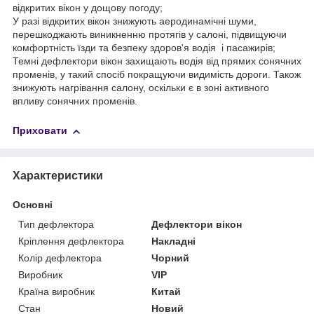
відкритих вікон у дощову погоду;
У разі відкритих вікон знижують аеродинамічні шуми,
перешкоджають виникненню протягів у салоні, підвищуючи
комфортність їзди та безпеку здоров'я водія і пасажирів;
Темні дефлектори вікон захищають водія від прямих сонячних
променів, у такий спосіб покращуючи видимість дороги. Також
знижують нагрівання салону, оскільки є в зоні активного
впливу сонячних променів.
Приховати
Характеристики
Основні
Тип дефлектора
Дефлектори вікон
Кріплення дефлектора
Накладні
Колір дефлектора
Чорний
Виробник
VIP
Країна виробник
Китай
Стан
Новий