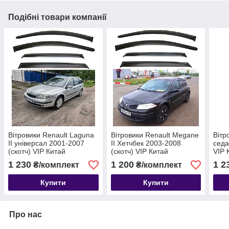
Подібні товари компанії
Вітровики Renault Laguna
Вітровики Renault Megane
Вітр
II універсал 2001-2007
II Хетчбек 2003-2008
седа
(скотч) VIP Китай
(скотч) VIP Китай
VIP 
1 230
1 200
1 2
₴/комплект
₴/комплект
Купити
Купити
Про нас