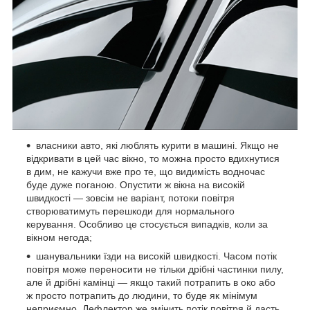
власники авто, які люблять курити в машині. Якщо не
відкривати в цей час вікно, то можна просто вдихнутися
в дим, не кажучи вже про те, що видимість водночас
буде дуже поганою. Опустити ж вікна на високій
швидкості — зовсім не варіант, потоки повітря
створюватимуть перешкоди для нормального
керування. Особливо це стосується випадків, коли за
вікном негода;
шанувальники їзди на високій швидкості. Часом потік
повітря може переносити не тільки дрібні частинки пилу,
але й дрібні камінці — якщо такий потрапить в око або
ж просто потрапить до людини, то буде як мінімум
неприємно. Дефлектор же змінить потік повітря й дасть