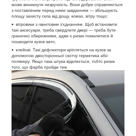
може виникнути незручність. Вони добре справляються
з поставленим перед ними завданням — збільшують
площу захисту скла від дощу, комах, вітру тощо;
вітровики з гвинтовим з'єднанням. Щоб встановити
такі аксесуари, треба свердлити двері — треба бути
гранично обережними, адже є ризик помилитися й
пошкодити кузов авто;
клейові. Такі дефлектори кріпляться на кузов за
допомогою двосторонньої скотчу герметика або
полімеру. Якщо така штука відклеється, тобто ризик
того, що фарба пройде теж.