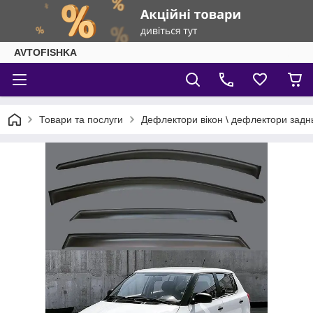
AVTOFISHKA
Товари та послуги
Дефлектори вікон \ дефлектори задн