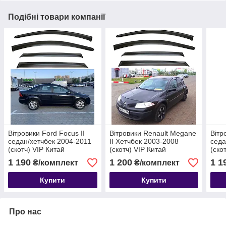
Подібні товари компанії
Вітровики Ford Focus II
Вітровики Renault Megane
Вітр
седан/хетчбек 2004-2011
II Хетчбек 2003-2008
седа
(скотч) VIP Китай
(скотч) VIP Китай
(ско
1 190
1 200
1 1
₴/комплект
₴/комплект
Купити
Купити
Про нас