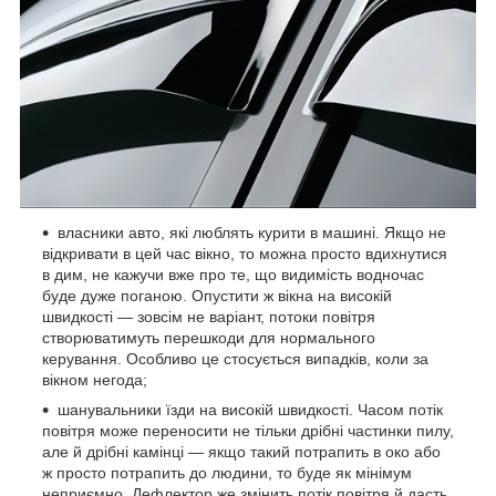
власники авто, які люблять курити в машині. Якщо не
відкривати в цей час вікно, то можна просто вдихнутися
в дим, не кажучи вже про те, що видимість водночас
буде дуже поганою. Опустити ж вікна на високій
швидкості — зовсім не варіант, потоки повітря
створюватимуть перешкоди для нормального
керування. Особливо це стосується випадків, коли за
вікном негода;
шанувальники їзди на високій швидкості. Часом потік
повітря може переносити не тільки дрібні частинки пилу,
але й дрібні камінці — якщо такий потрапить в око або
ж просто потрапить до людини, то буде як мінімум
неприємно. Дефлектор же змінить потік повітря й дасть