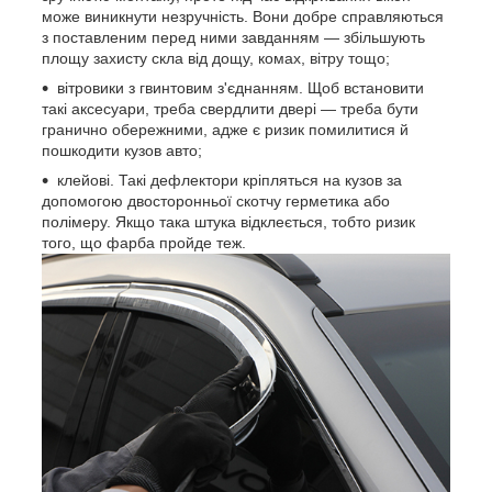
може виникнути незручність. Вони добре справляються
з поставленим перед ними завданням — збільшують
площу захисту скла від дощу, комах, вітру тощо;
вітровики з гвинтовим з'єднанням. Щоб встановити
такі аксесуари, треба свердлити двері — треба бути
гранично обережними, адже є ризик помилитися й
пошкодити кузов авто;
клейові. Такі дефлектори кріпляться на кузов за
допомогою двосторонньої скотчу герметика або
полімеру. Якщо така штука відклеється, тобто ризик
того, що фарба пройде теж.