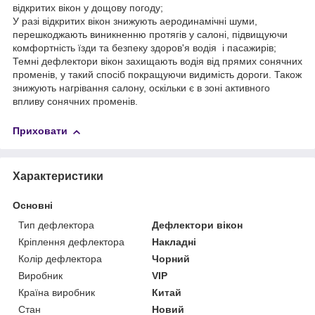
відкритих вікон у дощову погоду;
У разі відкритих вікон знижують аеродинамічні шуми,
перешкоджають виникненню протягів у салоні, підвищуючи
комфортність їзди та безпеку здоров'я водія і пасажирів;
Темні дефлектори вікон захищають водія від прямих сонячних
променів, у такий спосіб покращуючи видимість дороги. Також
знижують нагрівання салону, оскільки є в зоні активного
впливу сонячних променів.
Приховати
Характеристики
Основні
Тип дефлектора
Дефлектори вікон
Кріплення дефлектора
Накладні
Колір дефлектора
Чорний
Виробник
VIP
Країна виробник
Китай
Стан
Новий