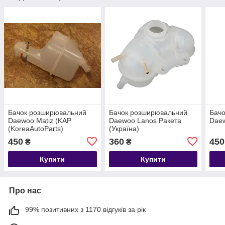
Бачок розширювальний
Бачок розширювальний
Бач
Daewoo Matiz (KAP
Daewoo Lanos Ракета
Dae
(KoreaAutoParts)
(Україна)
450
360
450
₴
₴
Купити
Купити
Про нас
99% позитивних з 1170 відгуків за рік