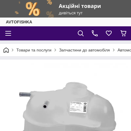
AVTOFISHKA
Товари та послуги
Запчастини до автомобіля
Автомо