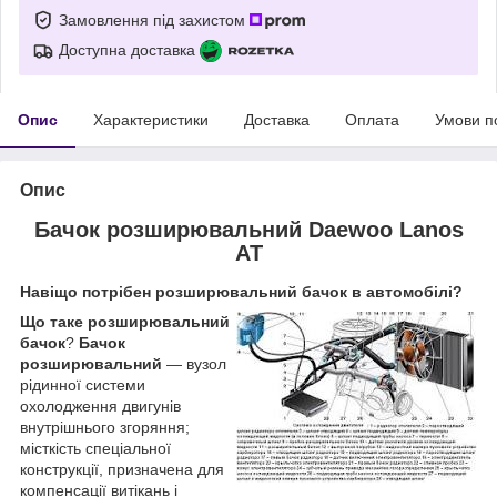
Замовлення під захистом
Доступна доставка
Опис
Характеристики
Доставка
Оплата
Умови п
Опис
Бачок розширювальний Daewoo Lanos
AT
Навіщо потрібен розширювальний бачок в автомобілі?
Що таке розширювальний
бачок
?
Бачок
розширювальний
— вузол
рідинної системи
охолодження двигунів
внутрішнього згоряння;
місткість спеціальної
конструкції, призначена для
компенсації витікань і