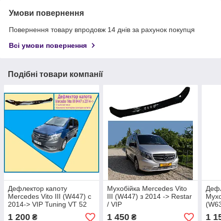
Умови повернення
Повернення товару впродовж 14 днів за рахунок покупця
Всі умови повернення
Подібні товари компанії
Дефлектор капоту
Мухобійка Mercedes Vito
Дефл
Mercedes Vito III (W447) с
III (W447) з 2014 -> Restar
Мухо
2014-> VIP Tuning VT 52
/ VIP
(W63
кріп
1 200
1 450
1 1
₴
₴