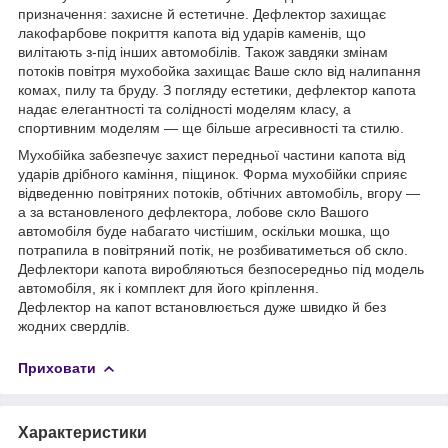
призначення: захисне й естетичне. Дефлектор захищає
лакофарбове покриття капота від ударів каменів, що
вилітають з-під інших автомобілів. Також завдяки змінам
потоків повітря мухобойка захищає Ваше скло від налипання
комах, пилу та бруду. З погляду естетики, дефлектор капота
надає елегантності та солідності моделям класу, а
спортивним моделям — ще більше агресивності та стилю.
Мухобійка забезпечує захист передньої частини капота від
ударів дрібного каміння, піщинок. Форма мухобійки сприяє
відведенню повітряних потоків, обтічних автомобіль, вгору —
а за встановленого дефлектора, лобове скло Вашого
автомобіля буде набагато чистішим, оскільки мошка, що
потрапила в повітряний потік, не розбиватиметься об скло.
Дефлектори капота виробляються безпосередньо під модель
автомобіля, як і комплект для його кріплення.
Дефлектор на капот встановлюється дуже швидко й без
жодних свердлів.
Приховати
Характеристики