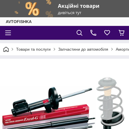
AVTOFISHKA
Товари та послуги
Запчастини до автомобіля
Аморти