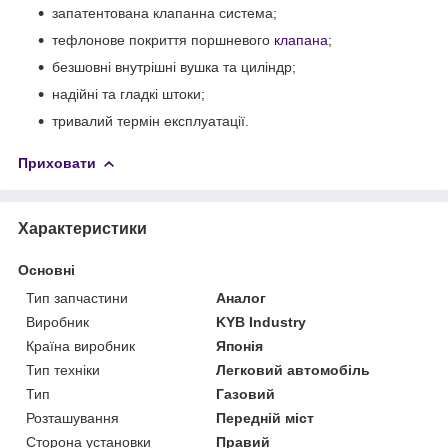
запатентована клапанна система;
тефлонове покриття поршневого
клапана
;
безшовні внутрішні вушка та циліндр;
надійні та гладкі штоки;
тривалий термін експлуатації.
Приховати
Характеристики
Основні
Тип запчастини
Аналог
Виробник
KYB Industry
Країна виробник
Японія
Тип техніки
Легковий автомобіль
Тип
Газовий
Розташування
Передній міст
Сторона установки
Правий