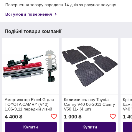
Повернення товару впродовж 14 днів за рахунок покупця
Всі умови повернення
Подібні товари компанії
Амортизатор Excel-G для
Килимки салону Toyota
Кріп
TOYOTA CAMRY (V40)
Camry V40 06-2011 Camry
бамп
1,06-9,11 передній лівий
V50 11- (4 шт)
V40 
4 400
1 000
1 4
₴
₴
Купити
Купити