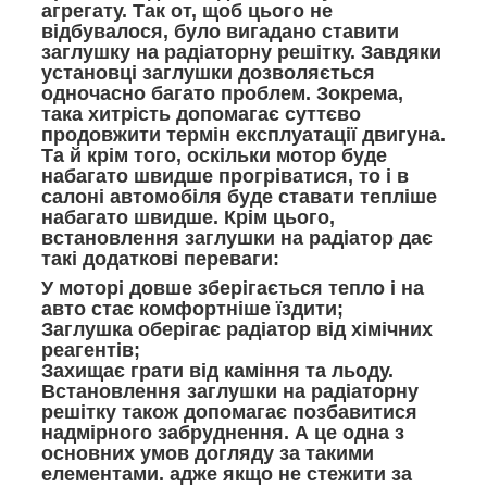
агрегату. Так от, щоб цього не
відбувалося, було вигадано ставити
заглушку на радіаторну решітку. Завдяки
установці заглушки дозволяється
одночасно багато проблем. Зокрема,
така хитрість допомагає суттєво
продовжити термін експлуатації двигуна.
Та й крім того, оскільки мотор буде
набагато швидше прогріватися, то і в
салоні автомобіля буде ставати тепліше
набагато швидше. Крім цього,
встановлення заглушки на радіатор дає
такі додаткові переваги:
У моторі довше зберігається тепло і на
авто стає комфортніше їздити;
Заглушка оберігає радіатор від хімічних
реагентів;
Захищає грати від каміння та льоду.
Встановлення заглушки на радіаторну
решітку також допомагає позбавитися
надмірного забруднення. А це одна з
основних умов догляду за такими
елементами. адже якщо не стежити за