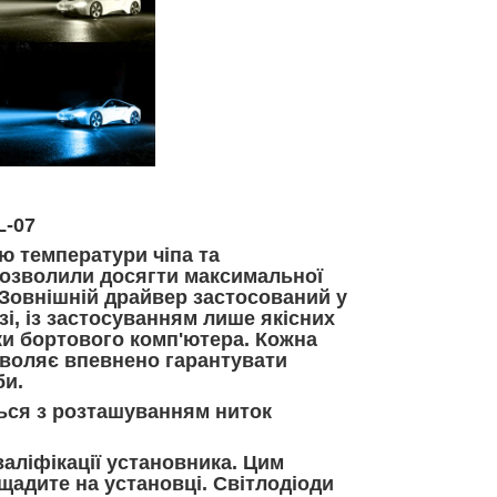
L-07
ю температури чіпа та
дозволили досягти максимальної
y. Зовнішній драйвер застосований у
зі, із застосуванням лише якісних
и бортового комп'ютера. Кожна
зволяє впевнено гарантувати
би.
ться з розташуванням ниток
аліфікації установника. Цим
щадите на установці. Світлодіоди