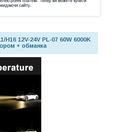
 електронні платежі. Тепер ви можете купити
окидаючи сайту.
/H16 12V-24V PL-07 60W 6000K
тором + обманка