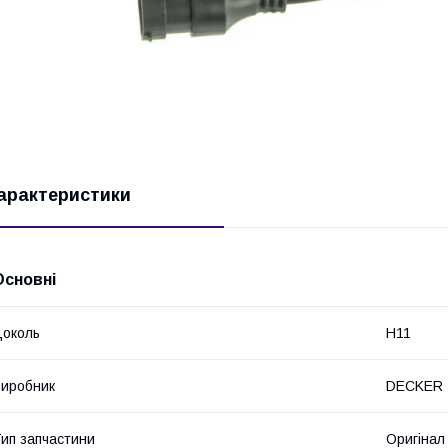
арактеристики
Основні
околь
H11
иробник
DECKER
ип запчастини
Оригінал