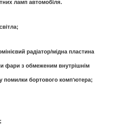
атних ламп автомобіля.
світла;
юмінієвий радіатор/мідна пластина
ти фари з обмеженим внутрішнім
у помилки бортового комп'ютера;
;