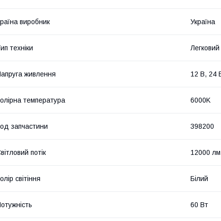
раїна виробник
Україна
ип техніки
Легковий
апруга живлення
12 В, 24 
олірна температура
6000K
од запчастини
398200
вітловий потік
12000 лм
олір світіння
Білий
отужність
60 Вт