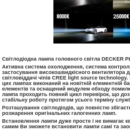
Світлодіодна лампа головного світла DECKER P
Активна система охолодження, система контрол
застосування високошвидкісного вентилятора 
світловіддачі чіпів CREE light source technolog
цих лампах виконаний на новітній елементній ба
елементів та оснащений модулем обходу помилк
лампа проходить повний цикл перевірок, що до
стабільну роботу протягом усього терміну служ
Розташування світлодіодів, що повністю збігає
розжарення оригінальних галогенних ламп.
Встановлення лампи дуже просте і не вимагає кв
самим Ви зможете встановити лампи самі та зао