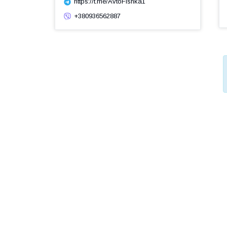
https://t.me/AvtoFishka1
+380936562887